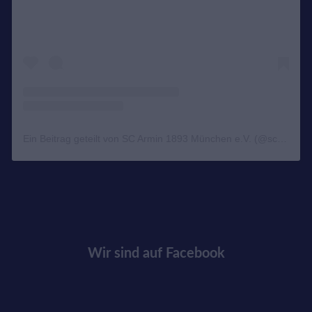
Ein Beitrag geteilt von SC Armin 1893 München e.V. (@scarminjudo)
Wir sind auf Facebook